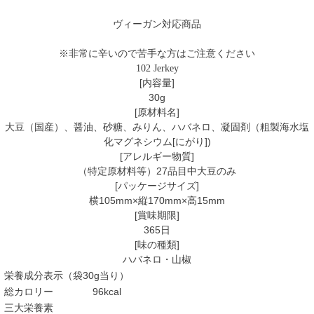
ヴィーガン対応商品
※非常に辛いので苦手な方はご注意ください
102 Jerkey
[内容量]
30g
[原材料名]
大豆（国産）、醤油、砂糖、みりん、ハバネロ、凝固剤（粗製海水塩
化マグネシウム[にがり])
[アレルギー物質]
（特定原材料等）27品目中大豆のみ
[パッケージサイズ]
横105mm×縦170mm×高15mm
[賞味期限]
365日
[味の種類]
ハバネロ・山椒
栄養成分表示（袋30g当り）
総カロリー
96kcal
三大栄養素