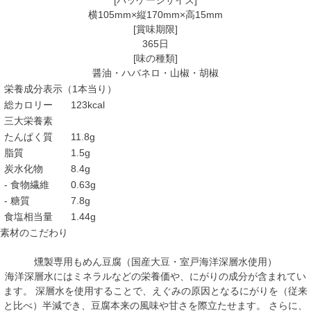
[パッケージサイズ]
横105mm×縦170mm×高15mm
[賞味期限]
365日
[味の種類]
醤油・ハバネロ・山椒・胡椒
栄養成分表示（1本当り）
総カロリー
123kcal
三大栄養素
たんぱく質
11.8g
脂質
1.5g
炭水化物
8.4g
- 食物繊維
0.63g
- 糖質
7.8g
食塩相当量
1.44g
素材のこだわり
燻製専用もめん豆腐（国産大豆・室戸海洋深層水使用）
海洋深層水にはミネラルなどの栄養価や、にがりの成分が含まれてい
ます。 深層水を使用することで、えぐみの原因となるにがりを（従来
と比べ）半減でき、豆腐本来の風味や甘さを際立たせます。 さらに、