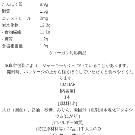
たんぱく質
8.9g
脂質
1.5g
コレステロール
0mg
炭水化物
12.3g
- 食物繊維
11.1g
- 糖質
1.2g
食塩相当量
1.9g
ヴィーガン対応商品
※真空包装により、ジャーキーがくっついていることがあります。
開封時、パッケージの上から軽くほぐしていただくと食べやすくな
ります。
102 BAR
[内容量]
1本
[原材料名]
大豆（国産）、醤油、砂糖、みりん、凝固剤（粗製海水塩化マグネシ
ウム[にがり])
[アレルギー物質]
（特定原材料等）27品目中大豆のみ