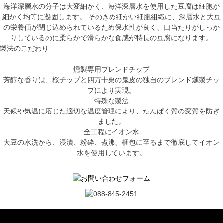
海洋深層水の分子は大変細かく、海洋深層水を使用した豆腐は細胞が
細かく均等に凝固します。 そのきめ細かい細胞組織に、深層水と大豆
の栄養価が閉じ込められているため保水性が良く、口当たりがしっか
りしているのに柔らかで滑らかな食感が特長の豆腐になります。
製法のこだわり
燻製専用ブレンドチップ
芳醇な香りは、桜チップと四万十栗の鬼皮の独自のブレンド燻製チッ
プにより実現。
特殊な製法
天候や気温に応じた適切な温度管理により、たんぱく質の変質を防ぎ
ました。
全工程にイオン水
大豆の水洗から、浸漬、粉砕、煮沸、梱包に至るまで徹底してイオン
水を使用しています。