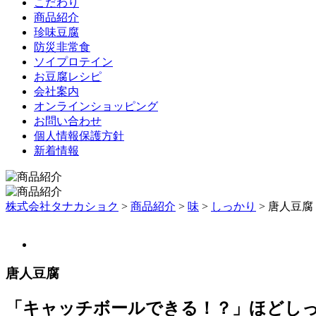
こだわり
商品紹介
珍味豆腐
防災非常食
ソイプロテイン
お豆腐レシピ
会社案内
オンラインショッピング
お問い合わせ
個人情報保護方針
新着情報
株式会社タナカショク
>
商品紹介
>
味
>
しっかり
>
唐人豆腐
唐人豆腐
「キャッチボールできる！？」ほどし