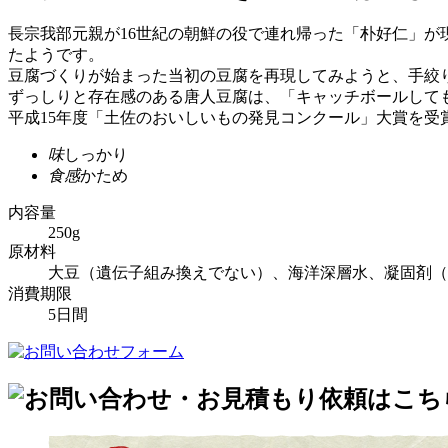
長宗我部元親が16世紀の朝鮮の役で連れ帰った「朴好仁」
たようです。
豆腐づくりが始まった当初の豆腐を再現してみようと、手絞
ずっしりと存在感のある唐人豆腐は、「キャッチボールして
平成15年度「土佐のおいしいもの発見コンクール」大賞を受
味
しっかり
食感
かため
内容量
250g
原材料
大豆（遺伝子組み換えでない）、海洋深層水、凝固剤（
消費期限
5日間