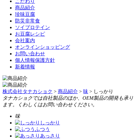
こだわり
商品紹介
珍味豆腐
防災非常食
ソイプロテイン
お豆腐レシピ
会社案内
オンラインショッピング
お問い合わせ
個人情報保護方針
新着情報
株式会社タナカショク
>
商品紹介
>
味
>
しっかり
タナカショクでは自社製品のほか、OEM製品の開発も承り
ます。くわしくはお問い合わせください。
味
しっかり
ふつう
あっさり