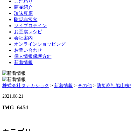
こだわり
商品紹介
珍味豆腐
防災非常食
ソイプロテイン
お豆腐レシピ
会社案内
オンラインショッピング
お問い合わせ
個人情報保護方針
新着情報
株式会社タナカショク
>
新着情報
>
その他
>
防災商社船山株
2021.08.21
IMG_6451