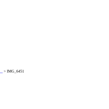
。
>
IMG_6451