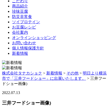
こだわり
商品紹介
珍味豆腐
防災非常食
ソイプロテイン
お豆腐レシピ
会社案内
オンラインショッピング
お問い合わせ
個人情報保護方針
新着情報
株式会社タナカショク
>
新着情報
>
その他
>
明日より横浜
市で「三井フードショー」に出展いたします。
>
三井フー
ドショー画像)
2022.07.13
三井フードショー画像)