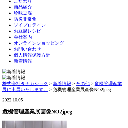
こだわり
商品紹介
珍味豆腐
防災非常食
ソイプロテイン
お豆腐レシピ
会社案内
オンラインショッピング
お問い合わせ
個人情報保護方針
新着情報
株式会社タナカショク
>
新着情報
>
その他
>
危機管理産業
展に出展いたします。
>
危機管理産業展画像NO2jpeg
2022.10.05
危機管理産業展画像NO2jpeg