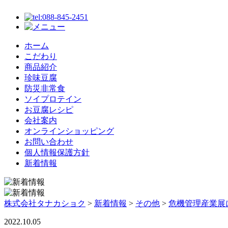
ホーム
こだわり
商品紹介
珍味豆腐
防災非常食
ソイプロテイン
お豆腐レシピ
会社案内
オンラインショッピング
お問い合わせ
個人情報保護方針
新着情報
株式会社タナカショク
>
新着情報
>
その他
>
危機管理産業展
2022.10.05