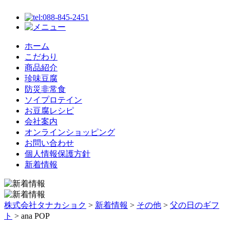
ホーム
こだわり
商品紹介
珍味豆腐
防災非常食
ソイプロテイン
お豆腐レシピ
会社案内
オンラインショッピング
お問い合わせ
個人情報保護方針
新着情報
株式会社タナカショク
>
新着情報
>
その他
>
父の日のギフ
ト
>
ana POP