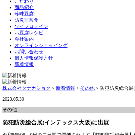
こだわり
商品紹介
珍味豆腐
防災非常食
ソイプロテイン
お豆腐レシピ
会社案内
オンラインショッピング
お問い合わせ
個人情報保護方針
新着情報
株式会社タナカショク
>
新着情報
>
その他
>
防犯防災総合展
2023.05.30
その他
防犯防災総合展(インテックス大阪)に出展
令和5年6/8～9日の二日間で開催されます【防犯防災総合