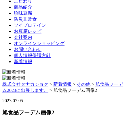
こだわり
商品紹介
珍味豆腐
防災非常食
ソイプロテイン
お豆腐レシピ
会社案内
オンラインショッピング
お問い合わせ
個人情報保護方針
新着情報
株式会社タナカショク
>
新着情報
>
その他
>
旭食品フーデ
ム2023に出展します。
>
旭食品フーデム画像2
2023.07.05
旭食品フーデム画像2