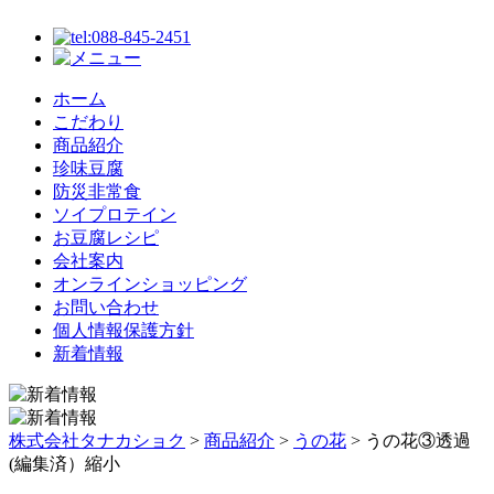
ホーム
こだわり
商品紹介
珍味豆腐
防災非常食
ソイプロテイン
お豆腐レシピ
会社案内
オンラインショッピング
お問い合わせ
個人情報保護方針
新着情報
株式会社タナカショク
>
商品紹介
>
うの花
>
うの花③透過
(編集済）縮小